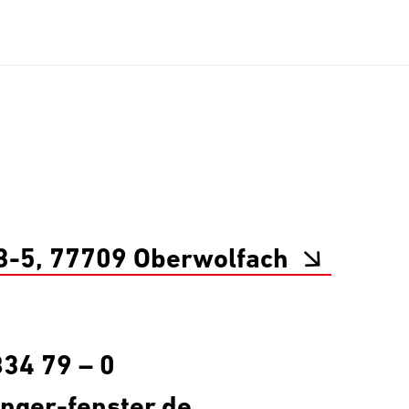
3-5, 77709 Oberwolfach
834 79 – 0
inger-fenster.de