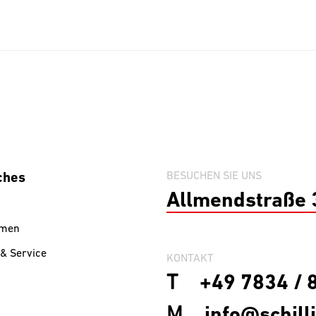
ches
BESUCHEN SIE UNS
Allmendstraße 
hmen
& Service
KONTAKT
T
+49 7834 / 
M
info@schill