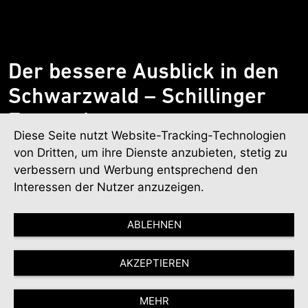
Der bessere Ausblick in den
Schwarzwald – Schillinger
Fensterbau
Diese Seite nutzt Website-Tracking-Technologien
von Dritten, um ihre Dienste anzubieten, stetig zu
Mehr über unser Unternehmen
verbessern und Werbung entsprechend den
Interessen der Nutzer anzuzeigen.
01
02
03
ABLEHNEN
AKZEPTIEREN
Schillinger Fensterbau
MEHR